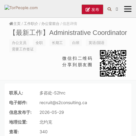
发布
主页
/
工作职介
/
办公室前台
/ 信息详情
【最新工作】Administrative Coordinator
办公文员
全职
长期工
白班
英语/国语
需要工作签证
微信扫二维码
分享到朋友圈
联系人:
多咨处-S2hrc
电子邮件:
recruit@s2consulting.ca
信息发布于:
2026-05-29
地理位置:
北约克
查看:
340