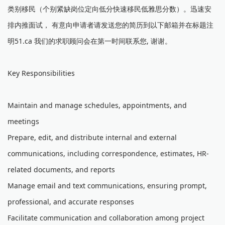
类别移民（个别紧缺岗位定向低分快速移民低雅思分数）。迅速安
排内推面试， 有意向申请者请发送您的简历到以下邮箱并在标题注
明51.ca 我们的求职顾问会在第一时间联系您, 谢谢。
Key Responsibilities
Maintain and manage schedules, appointments, and
meetings
Prepare, edit, and distribute internal and external
communications, including correspondence, estimates, HR-
related documents, and reports
Manage email and text communications, ensuring prompt,
professional, and accurate responses
Facilitate communication and collaboration among project