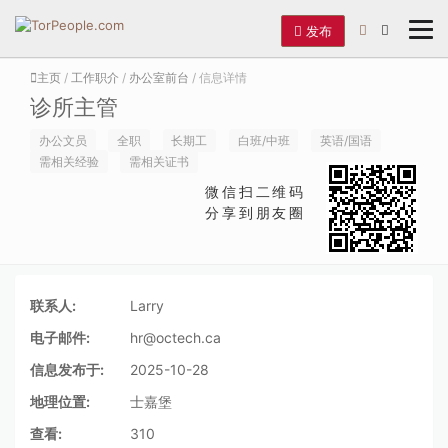
发布
主页
/
工作职介
/
办公室前台
/ 信息详情
诊所主管
办公文员
全职
长期工
白班/中班
英语/国语
需相关经验
需相关证书
微信扫二维码
分享到朋友圈
联系人:
Larry
电子邮件:
hr@octech.ca
信息发布于:
2025-10-28
地理位置:
士嘉堡
查看:
310