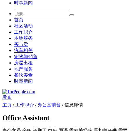
时事新闻
首页
社区活动
工作职介
本地服务
买与卖
汽车相关
宠物与钓鱼
房屋出租
地产服务
餐饮美食
时事新闻
发布
主页
/
工作职介
/
办公室前台
/ 信息详情
Office Assistant
办公文员
全职
长期工
白班
国语
需相关经验
需相关证书
需要