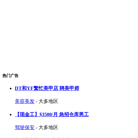
热门广告
DT和YF繁忙美甲店 聘美甲师
美容美发
- 大多地区
【现金工】$3500/月 急招仓库男工
驾驶保安
- 大多地区