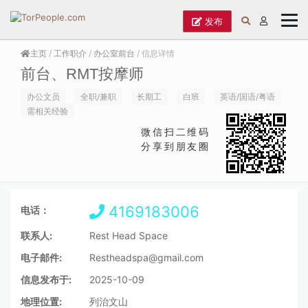
发布
主页
/
工作职介
/
办公室前台
/ 信息详情
前台、RMT按摩师
办公文员
全职/兼职
长期工
白班
英语/国语/粤语
需相关经验
微信扫二维码
分享到朋友圈
4169183006
电话：
联系人:
Rest Head Space
电子邮件:
Restheadspa@gmail.com
信息发布于:
2025-10-09
地理位置:
列治文山