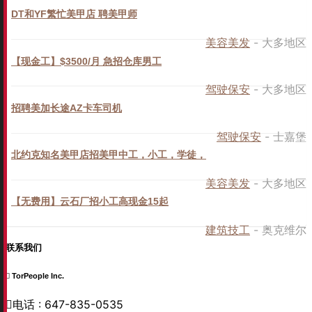
DT和YF繁忙美甲店 聘美甲师
美容美发
- 大多地区
【现金工】$3500/月 急招仓库男工
驾驶保安
- 大多地区
招聘美加长途AZ卡车司机
驾驶保安
- 士嘉堡
北约克知名美甲店招美甲中工，小工，学徒，
美容美发
- 大多地区
【无费用】云石厂招小工高现金15起
建筑技工
- 奥克维尔
联系我们
TorPeople Inc.
电话 : 647-835-0535