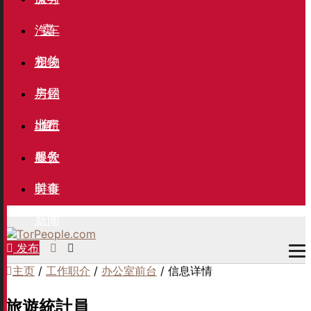
卖
汽车
相关
宠物
与钓
房屋
鱼
出租
地产
服务
餐饮
美食
时事
新闻
发布
主页
/
工作职介
/
办公室前台
/ 信息详情
旅遊統計員