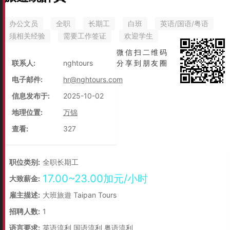
办公文员
全职
长期工
白班
英语/国语/粤语
须相关经验
需要工作签证
欢迎学生
微信扫二维码
联系人:
nghtours
分享到朋友圈
电子邮件:
hr@nghtours.com
信息发布于:
2025-10-02
地理位置:
万锦
查看:
327
职位类别:
全职长期工
17.00~23.00加元/小时
大致薪金:
雇主描述:
大班旅遊 Taipan Tours
招聘人数:
1
语言要求:
英语流利 国语流利 粤语流利