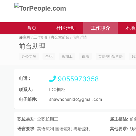
首页
社区活动
工作职介
本地
主页
/
工作职介
/
办公室前台
/ 信息详情
前台助理
办公文员
全职
长期工
白班
英语/国语/粤语
须
9055973358
电话：
联系人:
IDO橱柜
电子邮件:
shawnchenido@gmail.com
职位类别:
全职长期工
雇主描述:
前
语言要求:
英语流利 国语流利 粤语流利
其他要求:
须