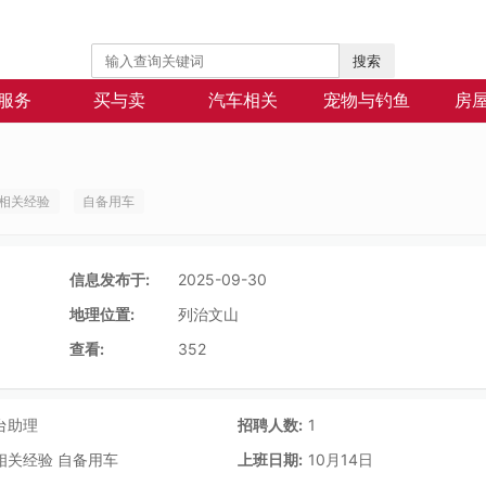
搜索
服务
买与卖
汽车相关
宠物与钓鱼
房
相关经验
自备用车
信息发布于:
2025-09-30
地理位置:
列治文山
查看:
352
台助理
招聘人数:
1
相关经验 自备用车
上班日期:
10月14日