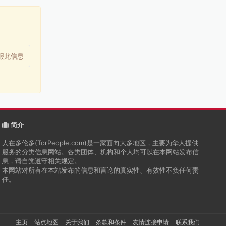
报此信息
简介
人在多伦多(TorPeople.com)是一家面向大多地区，主要为华人提供
服务的分类信息网站。各类团体、机构和个人均可以在本网站发布信
息，请自觉遵守相关规定。
本网站对所有在本站发布的信息和言论的真实性、有效性不负任何责
任。
主页
站点地图
关于我们
条款和条件
友情连接申请
联系我们