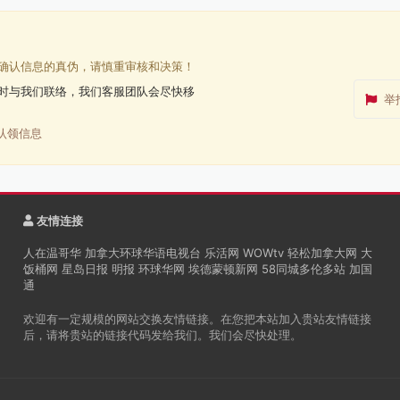
确认信息的真伪，请慎重审核和决策！
时与我们联络，我们客服团队会尽快移
举
认领信息
友情连接
人在温哥华
加拿大环球华语电视台
乐活网
WOWtv
轻松加拿大网
大
饭桶网
星岛日报
明报
环球华网
埃德蒙顿新网
58同城多伦多站
加国
通
欢迎有一定规模的网站交换友情链接。在您把本站加入贵站友情链接
后，请将贵站的链接代码发给我们。我们会尽快处理。