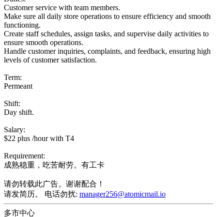
Customer service with team members.
Make sure all daily store operations to ensure efficiency and smooth
functioning.
Create staff schedules, assign tasks, and supervise daily activities to
ensure smooth operations.
Handle customer inquiries, complaints, and feedback, ensuring high
levels of customer satisfaction.
Term:
Permeant
Shift:
Day shift.
Salary:
$22 plus /hour with T4
Requirement:
成熟稳重，吃苦耐劳。有工卡
请勿转载此广告。谢谢配合！
请发简历。 电话勿扰:
manager256@atomicmail.io
多市中心