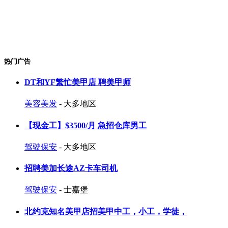
热门广告
DT和YF繁忙美甲店 聘美甲师
美容美发
- 大多地区
【现金工】$3500/月 急招仓库男工
驾驶保安
- 大多地区
招聘美加长途AZ卡车司机
驾驶保安
- 士嘉堡
北约克知名美甲店招美甲中工，小工，学徒，