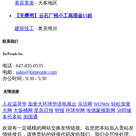
美容美发
- 大多地区
【无费用】云石厂招小工高现金15起
建筑技工
- 奥克维尔
联系我们
TorPeople Inc.
电话 : 647-835-0535
电邮 :
sales@torpeople.com
办公时间 : 9:30 - 5:30
友情连接
人在温哥华
加拿大环球华语电视台
乐活网
WOWtv
轻松加拿
大网
大饭桶网
星岛日报
明报
环球华网
埃德蒙顿新网
58同城
多伦多站
加国通
欢迎有一定规模的网站交换友情链接。在您把本站加入贵站友
情链接后，请将贵站的链接代码发给我们。我们会尽快处理。