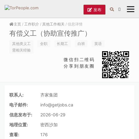
发布
主页
/
工作职介
/
其他工作相关
/ 信息详情
有偿义工（协助宣传推广）
其他类义工
全职
长期工
白班
英语
需相关经验
微信扫二维码
分享到朋友圈
联系人:
齐家集团
电子邮件:
info@getjobs.ca
信息发布于:
2026-06-29
地理位置:
密西沙加
查看:
176