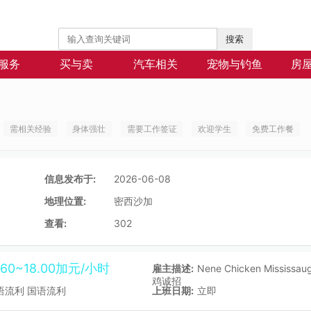
搜索
服务
买与卖
汽车相关
宠物与钓鱼
房
需相关经验
身体强壮
需要工作签证
欢迎学生
免费工作餐
信息发布于:
2026-06-08
地理位置:
密西沙加
查看:
302
7.60~18.00加元/小时
雇主描述:
Nene Chicken Mississ
鸡诚招
语流利 国语流利
上班日期:
立即