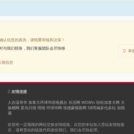
确认信息的真伪，请慎重审核和决策！
时与我们联络，我们客服团队会尽快移
举
认领信息
友情连接
人在温哥华
加拿大环球华语电视台
乐活网
WOWtv
轻松加拿大网
大
饭桶网
星岛日报
明报
环球华网
埃德蒙顿新网
58同城多伦多站
加国
通
欢迎有一定规模的网站交换友情链接。在您把本站加入贵站友情链接
后，请将贵站的链接代码发给我们。我们会尽快处理。