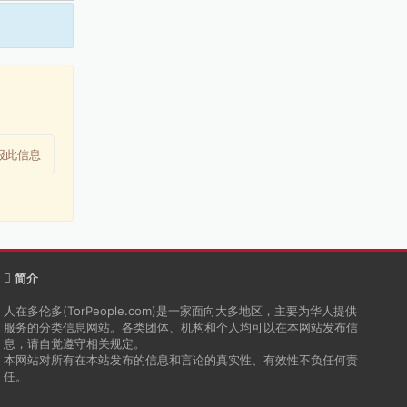
报此信息
简介
人在多伦多(TorPeople.com)是一家面向大多地区，主要为华人提供
服务的分类信息网站。各类团体、机构和个人均可以在本网站发布信
息，请自觉遵守相关规定。
本网站对所有在本站发布的信息和言论的真实性、有效性不负任何责
任。