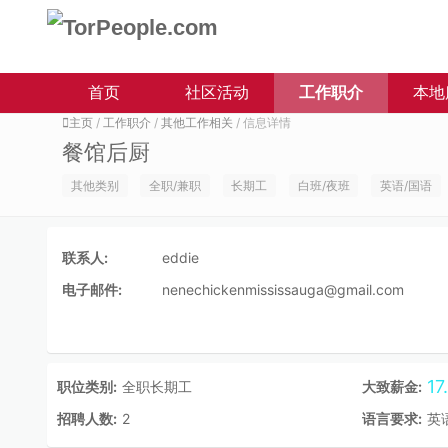
首页
社区活动
工作职介
本地
主页
/
工作职介
/
其他工作相关
/ 信息详情
餐馆后厨
其他类别
全职/兼职
长期工
白班/夜班
英语/国语
联系人:
eddie
电子邮件:
nenechickenmississauga@gmail.com
1
职位类别:
全职长期工
大致薪金:
招聘人数:
2
语言要求:
英