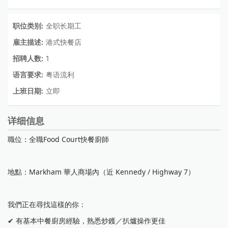
职位类别:
全职长期工
雇主描述:
港式快餐店
招聘人数:
1
语言要求:
粤语流利
上班日期:
立即
详细信息
職位：全職Food Court快餐廚師
地點：Markham 華人商場內（近 Kennedy / Highway 7）
我們正在尋找這樣的你：
✔ 有基本中餐廚房經驗，熟悉炒鑊／扒爐操作更佳