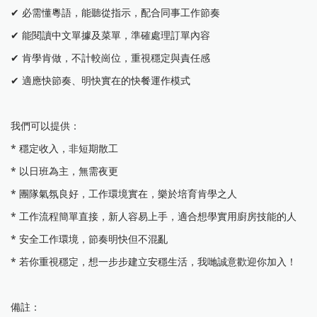
✔ 必需懂粵語，能聽從指示，配合同事工作節奏
✔ 能閱讀中文單據及菜單，準確處理訂單內容
✔ 肯學肯做，不計較崗位，重視穩定與責任感
✔ 適應快節奏、明快實在的快餐運作模式
我們可以提供：
* 穩定收入，非短期散工
* 以日班為主，無需夜更
* 團隊氣氛良好，工作環境實在，樂於培育肯學之人
* 工作流程簡單直接，新人容易上手，適合想學實用廚房技能的人
* 安全工作環境，節奏明快但不混亂
* 若你重視穩定，想一步步建立安穩生活，我哋誠意歡迎你加入！
備註：