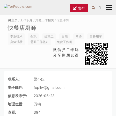
发布
主页
/
工作职介
/
其他工作相关
/ 信息详情
快餐店廚師
专业技术
全职
短期工
白班
粤语
自备用车
身体强壮
需要工作签证
免费工作餐
微信扫二维码
分享到朋友圈
联系人:
梁小姐
电子邮件:
fopllw@gmail.com
信息发布于:
2026-05-23
地理位置:
万锦
查看:
394