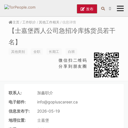
发布
主页
/
工作职介
/
其他工作相关
/ 信息详情
【士嘉堡西人公司急招冷库拣货员若干
名】
其他类别
全职
长期工
白班
微信扫二维码
分享到朋友圈
联系人:
加鑫职介
电子邮件:
info@gopluscareer.ca
信息发布于:
2026-05-19
地理位置:
士嘉堡