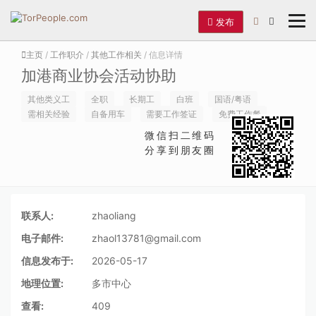
发布
主页
/
工作职介
/
其他工作相关
/ 信息详情
加港商业协会活动协助
其他类义工
全职
长期工
白班
国语/粤语
需相关经验
自备用车
需要工作签证
免费工作餐
微信扫二维码
分享到朋友圈
联系人:
zhaoliang
电子邮件:
zhaol13781@gmail.com
信息发布于:
2026-05-17
地理位置:
多市中心
查看:
409