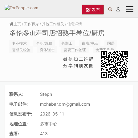
发布
主页
/
工作职介
/
其他工作相关
/ 信息详情
多伦多dt寿司店招熟手卷位/厨房
专业技术
全职/兼职
长期工
白班/中班
国语
需相关经验
身体强壮
需要工作签证
免费工作餐
微信扫二维码
分享到朋友圈
联系人:
Steph
电子邮件:
mchabar.dm@gmail.com
信息发布于:
2026-05-11
地理位置:
多市中心
查看:
413