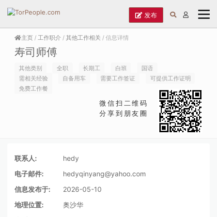
发布
主页
/
工作职介
/
其他工作相关
/ 信息详情
寿司师傅
其他类别
全职
长期工
白班
国语
需相关经验
自备用车
需要工作签证
可提供工作证明
免费工作餐
微信扫二维码
分享到朋友圈
联系人:
hedy
电子邮件:
hedyqinyang@yahoo.com
信息发布于:
2026-05-10
地理位置:
奥沙华