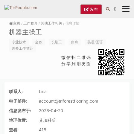
发布
主页
/
工作职介
/
其他工作相关
/ 信息详情
机器主操工
专业技术
全职
长期工
白班
英语/国语
需要工作签证
微信扫二维码
分享到朋友圈
联系人:
Lisa
电子邮件:
account@triforestflooring.com
信息发布于:
2026-04-20
地理位置:
艾加科斯
查看:
418