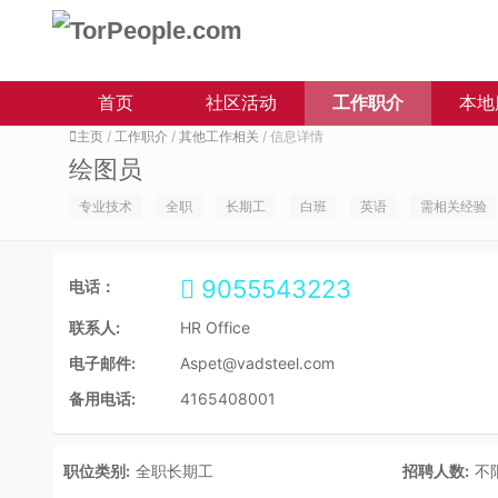
首页
社区活动
工作职介
本地
主页
/
工作职介
/
其他工作相关
/ 信息详情
绘图员
专业技术
全职
长期工
白班
英语
需相关经验
9055543223
电话：
联系人:
HR Office
电子邮件:
Aspet@vadsteel.com
备用电话:
4165408001
职位类别:
全职长期工
招聘人数:
不