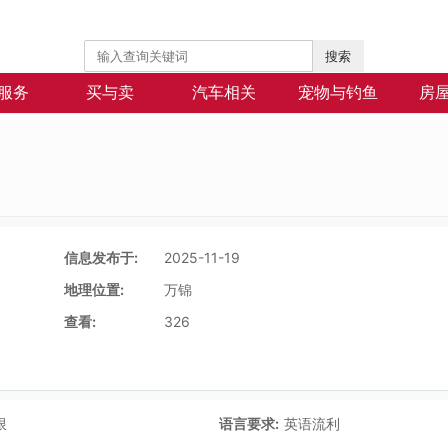
搜索
服务
买与卖
汽车相关
宠物与钓鱼
房
信息发布于:
2025-11-19
地理位置:
万锦
查看:
326
限
语言要求:
英语流利