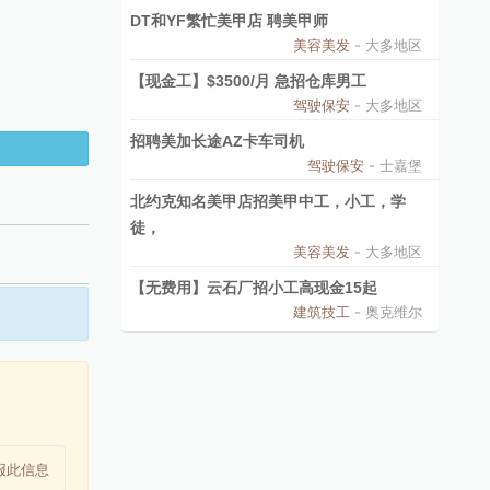
DT和YF繁忙美甲店 聘美甲师
美容美发
- 大多地区
【现金工】$3500/月 急招仓库男工
驾驶保安
- 大多地区
招聘美加长途AZ卡车司机
驾驶保安
- 士嘉堡
北约克知名美甲店招美甲中工，小工，学
徒，
美容美发
- 大多地区
【无费用】云石厂招小工高现金15起
建筑技工
- 奥克维尔
报此信息