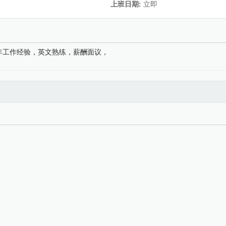
上班日期:
立即
需至少3年工作经验，英文熟练，薪酬面议，