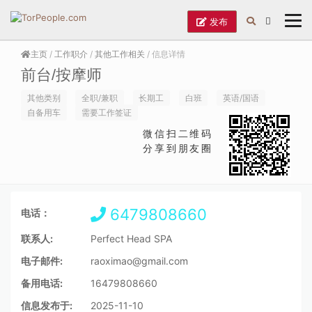
发布
主页
/
工作职介
/
其他工作相关
/ 信息详情
前台/按摩师
其他类别
全职/兼职
长期工
白班
英语/国语
自备用车
需要工作签证
微信扫二维码
分享到朋友圈
6479808660
电话：
联系人:
Perfect Head SPA
电子邮件:
raoximao@gmail.com
备用电话:
16479808660
信息发布于:
2025-11-10