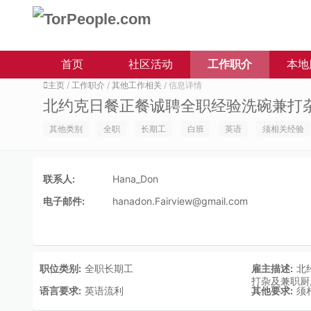
首页
社区活动
工作职介
本地
主页
/
工作职介
/
其他工作相关
/ 信息详情
北约克日餐正餐诚聘全职经验洗碗兼打
其他类别
全职
长期工
白班
英语
须相关经验
联系人:
Hana_Don
电子邮件:
hanadon.Fairview@gmail.com
职位类别:
全职长期工
雇主描述:
北
打杂及兼职厨
语言要求:
英语流利
其他要求:
须