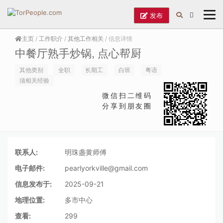
发布
主页
/
工作职介
/
其他工作相关
/ 信息详情
中餐厅熟手炒锅, 点心帮厨
其他类别
全职
长期工
白班
粤语
须相关经验
微信扫二维码
分享到朋友圈
联系人:
明珠盏黄师傅
电子邮件:
pearlyorkville@gmail.com
信息发布于:
2025-09-21
地理位置:
多市中心
查看:
299