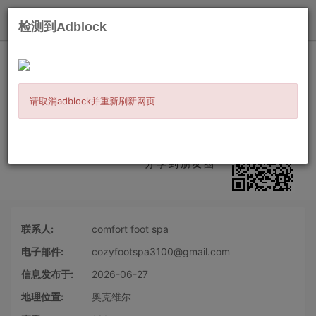
发布
检测到Adblock
主页
/
工作职介
/
健康护理
/ 信息详情
奥克维尔繁忙spa 招女性按摩技师10年
+老店
请取消adblock并重新刷新网页
医护护理
全职
长期工
白班
微信扫二维码
分享到朋友圈
联系人:
comfort foot spa
电子邮件:
cozyfootspa3100@gmail.com
信息发布于:
2026-06-27
地理位置:
奥克维尔