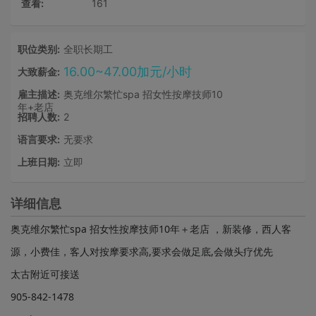
查看:
161
职位类别:
全职长期工
16.00~47.00加元/小时
大致薪金:
雇主描述:
奥克维尔繁忙spa 招女性按摩技师10
年+老店
招聘人数:
2
语言要求:
无要求
上班日期:
立即
详细信息
奥克维尔繁忙spa 招女性按摩技师10年＋老店 ，新装修，西人客
源，小费佳，客人对按摩要求高,要求会做足底,会做头疗优先
太古附近可接送
905-842-1478