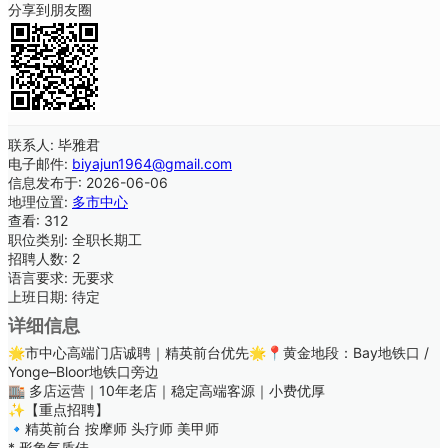
分享到朋友圈
联系人:
毕雅君
电子邮件:
biyajun1964@gmail.com
信息发布于:
2026-06-06
地理位置:
多市中心
查看:
312
职位类别:
全职长期工
招聘人数:
2
语言要求:
无要求
上班日期:
待定
详细信息
🌟市中心高端门店诚聘｜精英前台优先🌟📍黄金地段：Bay地铁口 /
Yonge–Bloor地铁口旁边
🏬 多店运营｜10年老店｜稳定高端客源｜小费优厚
✨【重点招聘】
🔹精英前台 按摩师 头疗师 美甲师
* 形象气质佳