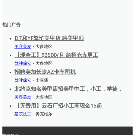
热门广告
DT和YF繁忙美甲店 聘美甲师
美容美发
- 大多地区
【现金工】$3500/月 急招仓库男工
驾驶保安
- 大多地区
招聘美加长途AZ卡车司机
驾驶保安
- 士嘉堡
北约克知名美甲店招美甲中工，小工，学徒，
美容美发
- 大多地区
【无费用】云石厂招小工高现金15起
建筑技工
- 奥克维尔