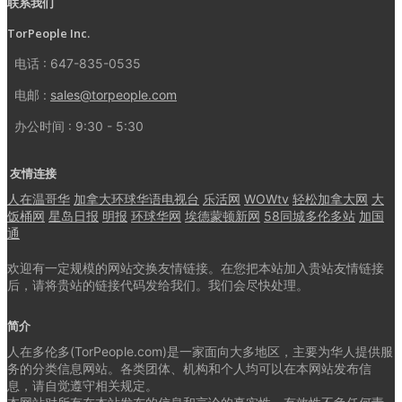
联系我们
TorPeople Inc.
电话 : 647-835-0535
电邮 :
sales@torpeople.com
办公时间 : 9:30 - 5:30
友情连接
人在温哥华
加拿大环球华语电视台
乐活网
WOWtv
轻松加拿大网
大
饭桶网
星岛日报
明报
环球华网
埃德蒙顿新网
58同城多伦多站
加国
通
欢迎有一定规模的网站交换友情链接。在您把本站加入贵站友情链接
后，请将贵站的链接代码发给我们。我们会尽快处理。
简介
人在多伦多(TorPeople.com)是一家面向大多地区，主要为华人提供服
务的分类信息网站。各类团体、机构和个人均可以在本网站发布信
息，请自觉遵守相关规定。