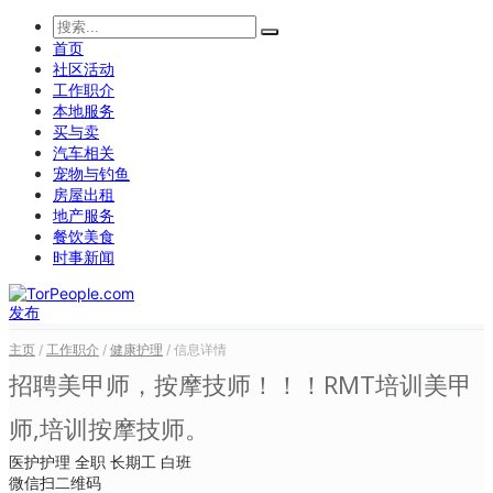
首页
社区活动
工作职介
本地服务
买与卖
汽车相关
宠物与钓鱼
房屋出租
地产服务
餐饮美食
时事新闻
发布
主页
/
工作职介
/
健康护理
/ 信息详情
招聘美甲师，按摩技师！！！RMT培训美甲
师,培训按摩技师。
医护护理
全职
长期工
白班
微信扫二维码