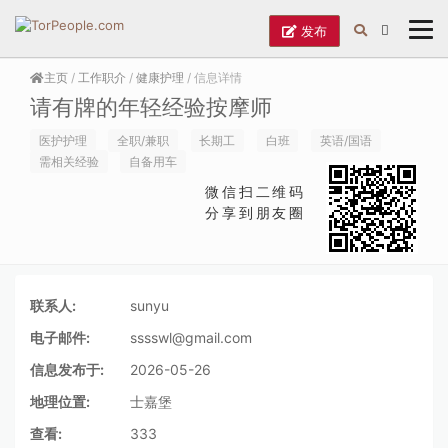
发布
主页
/
工作职介
/
健康护理
/ 信息详情
请有牌的年轻经验按摩师
医护护理
全职/兼职
长期工
白班
英语/国语
需相关经验
自备用车
微信扫二维码
分享到朋友圈
联系人:
sunyu
电子邮件:
sssswl@gmail.com
信息发布于:
2026-05-26
地理位置:
士嘉堡
查看:
333