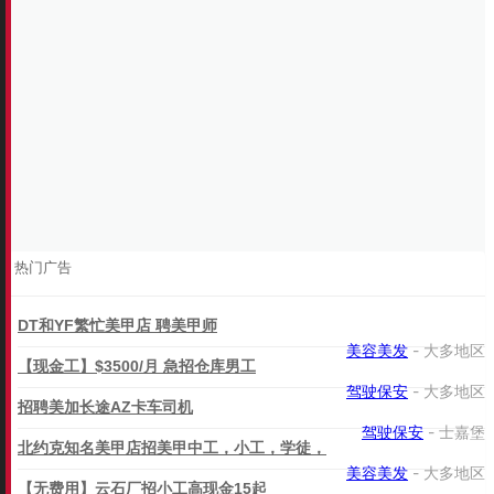
热门广告
DT和YF繁忙美甲店 聘美甲师
美容美发
- 大多地区
【现金工】$3500/月 急招仓库男工
驾驶保安
- 大多地区
招聘美加长途AZ卡车司机
驾驶保安
- 士嘉堡
北约克知名美甲店招美甲中工，小工，学徒，
美容美发
- 大多地区
【无费用】云石厂招小工高现金15起