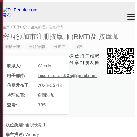
发布
主页
/
工作职介
/
健康护理
/ 信息详情
密西沙加市注册按摩师 (RMT)及 按摩师
医护护理
全职/兼职
长期工
白班
微信扫二维码
分享到朋友圈
联系人:
Wendy
电子邮件:
leisurezone2.905@gmail.com
信息发布于:
2026-05-18
地理位置:
密西沙加
查看:
385
职位类别:
全职长期工
雇主描述:
Wendy