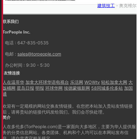
建筑技工
- 奥克维尔
联系我们
TorPeople Inc.
电话 : 647-835-0535
电邮 :
sales@torpeople.com
办公时间 : 9:30 - 5:30
友情连接
人在温哥华
加拿大环球华语电视台
乐活网
WOWtv
轻松加拿大网
大
饭桶网
星岛日报
明报
环球华网
埃德蒙顿新网
58同城多伦多站
加国
通
欢迎有一定规模的网站交换友情链接。在您把本站加入贵站友情链接
后，请将贵站的链接代码发给我们。我们会尽快处理。
简介
人在多伦多(TorPeople.com)是一家面向大多地区，主要为华人提供服
务的分类信息网站。各类团体、机构和个人均可以在本网站发布信
息，请自觉遵守相关规定。