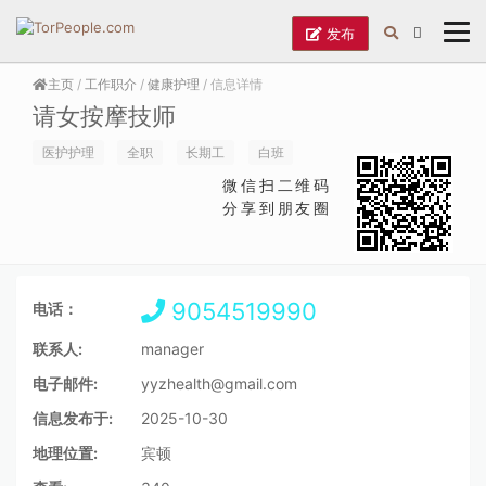
发布
主页
/
工作职介
/
健康护理
/ 信息详情
请女按摩技师
医护护理
全职
长期工
白班
微信扫二维码
分享到朋友圈
9054519990
电话：
联系人:
manager
电子邮件:
yyzhealth@gmail.com
信息发布于:
2025-10-30
地理位置:
宾顿