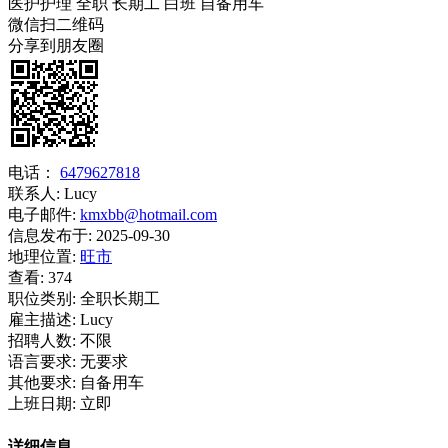
医护护理
全职
长期工
白班
自备用车
微信扫二维码
分享到朋友圈
电话：
6479627818
联系人:
Lucy
电子邮件:
kmxbb@hotmail.com
信息发布于:
2025-09-30
地理位置:
旺市
查看:
374
职位类别:
全职长期工
雇主描述:
Lucy
招聘人数:
不限
语言要求:
无要求
其他要求:
自备用车
上班日期:
立即
详细信息