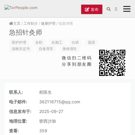
发布
主页
/
工作职介
/
健康护理
/ 信息详情
急招针灸师
医护护理
全职
长期工
白班
国语
须相关证书
自备用车
身体强壮
微信扫二维码
分享到朋友圈
联系人:
程医生
电子邮件:
362116715@qq.com
信息发布于:
2025-09-27
地理位置:
密西沙加
查看:
359