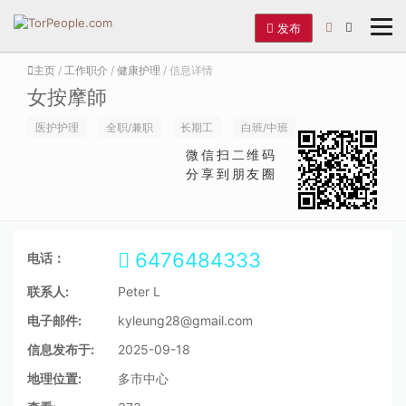
发布
主页
/
工作职介
/
健康护理
/ 信息详情
女按摩師
医护护理
全职/兼职
长期工
白班/中班
微信扫二维码
分享到朋友圈
6476484333
电话：
联系人:
Peter L
电子邮件:
kyleung28@gmail.com
信息发布于:
2025-09-18
地理位置:
多市中心