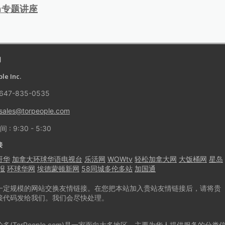
ica专题讲座
们
le Inc.
647-835-0535
sales@torpeople.com
: 9:30 - 5:30
接
哥华
加拿大环球华语电视台
乐活网
WOWtv
轻松加拿大网
大饭桶网
星岛
报
环球华网
埃德蒙顿新网
58同城多伦多站
加国通
一定规模的网站交换友情链接。在您把本站加入贵站友情链接后，请将贵
接代码发给我们。我们会尽快处理。
多(TorPeople.com)是一家面向大多地区，主要为华人提供服务的分类