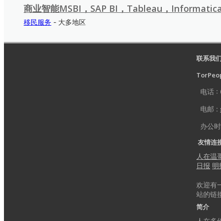
商业智能MSBI，SAP BI，Tableau，Informat
移民服务
- 大多地区
联系我
TorPeop
电话 : 
电邮 :
办公时间 
友情连
人在温
日报
明
欢迎有
站的链
简介
人在多伦