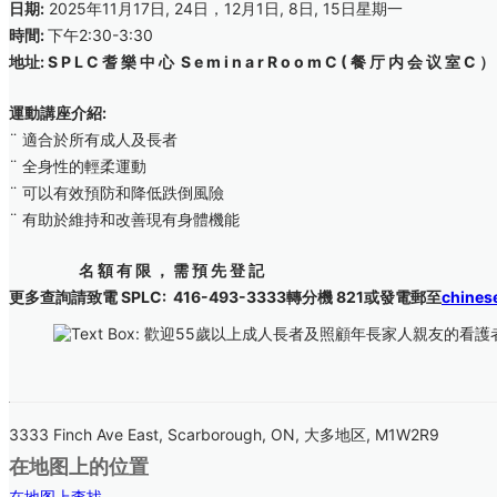
日期:
2025年11月17日, 24日，12月1日, 8日, 15日星期一
時間:
下午2:30-3:30
地址: S P L C 耆 樂 中 ⼼ S e m i n a r R o o m C ( 餐 厅 内 会 议 室 C 
運動講座介紹:
¨ 適合於所有成人及長者
¨ 全身性的輕柔運動
¨ 可以有效預防和降低跌倒風險
¨ 有助於維持和改善現有身體機能
名 額 有 限 ， 需 預 先 登 記
更多查詢請致電 SPLC: 416-493-3333轉分機 821或發電郵至
chines
3333 Finch Ave East, Scarborough, ON, 大多地区, M1W2R9
在地图上的位置
在地图上查找