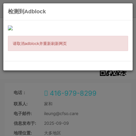
发布
检测到Adblock
主页
/
社区活动
/
公益讲座
/ 信息详情
升中家長指南—家長角色轉變、挑戰與
調整
请取消adblock并重新刷新网页
微信扫二维码
分享到朋友圈
416-979-8299
电话：
联系人:
家和
电子邮件:
ileung@cfso.care
信息发布于:
2025-09-09
地理位置:
大多地区