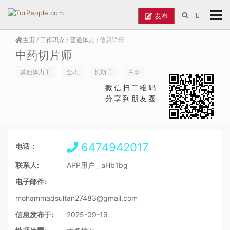
发布
主页
/
工作职介
/
普通体力
/ 信息详情
中药切片师
其他体力工
全职
长期工
白班
微信扫二维码
分享到朋友圈
6474942017
电话：
联系人:
APP用户__aHb1bg
电子邮件:
mohammadsultan27483@gmail.com
信息发布于:
2025-09-19