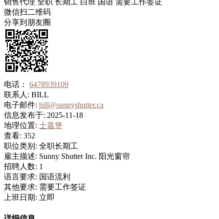
销售代理
全职
长期工
白班
国语
需要工作签证
微信扫二维码
分享到朋友圈
电话：
6478939109
联系人:
BILL
电子邮件:
bill@sunnyshutter.ca
信息发布于:
2025-11-18
地理位置:
士嘉堡
查看:
352
职位类别:
全职长期工
雇主描述:
Sunny Shutter Inc. 阳光窗帘
招聘人数:
1
语言要求:
国语流利
其他要求:
需要工作签证
上班日期:
立即
详细信息