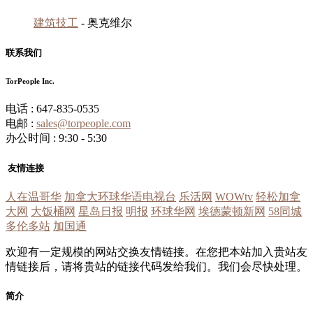
建筑技工
- 奥克维尔
联系我们
TorPeople Inc.
电话 : 647-835-0535
电邮 :
sales@torpeople.com
办公时间 : 9:30 - 5:30
友情连接
人在温哥华
加拿大环球华语电视台
乐活网
WOWtv
轻松加拿
大网
大饭桶网
星岛日报
明报
环球华网
埃德蒙顿新网
58同城
多伦多站
加国通
欢迎有一定规模的网站交换友情链接。在您把本站加入贵站友
情链接后，请将贵站的链接代码发给我们。我们会尽快处理。
简介