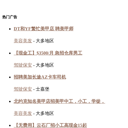
热门广告
DT和YF繁忙美甲店 聘美甲师
美容美发
- 大多地区
【现金工】$3500/月 急招仓库男工
驾驶保安
- 大多地区
招聘美加长途AZ卡车司机
驾驶保安
- 士嘉堡
北约克知名美甲店招美甲中工，小工，学徒，
美容美发
- 大多地区
【无费用】云石厂招小工高现金15起