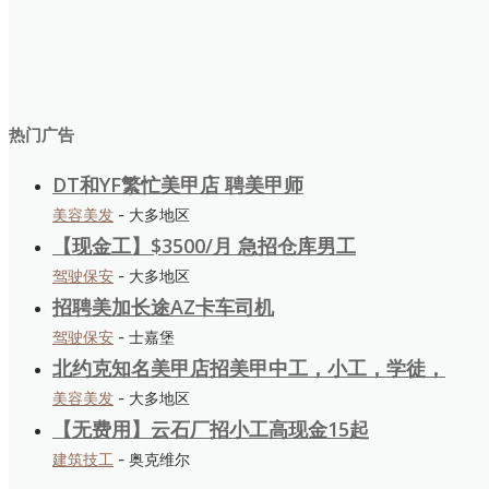
热门广告
DT和YF繁忙美甲店 聘美甲师
美容美发
- 大多地区
【现金工】$3500/月 急招仓库男工
驾驶保安
- 大多地区
招聘美加长途AZ卡车司机
驾驶保安
- 士嘉堡
北约克知名美甲店招美甲中工，小工，学徒，
美容美发
- 大多地区
【无费用】云石厂招小工高现金15起
建筑技工
- 奥克维尔