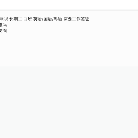
兼职
长期工
白班
英语/国语/粤语
需要工作签证
维码
友圈