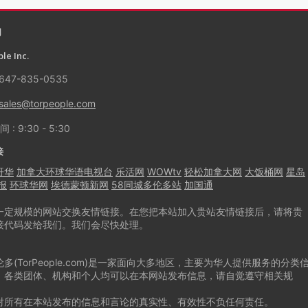
们
le Inc.
647-835-0535
sales@torpeople.com
: 9:30 - 5:30
接
哥华
加拿大环球华语电视台
乐活网
WOWtv
轻松加拿大网
大饭桶网
星岛
报
环球华网
埃德蒙顿新网
58同城多伦多站
加国通
一定规模的网站交换友情链接。在您把本站加入贵站友情链接后，请将贵
接代码发给我们。我们会尽快处理。
多(TorPeople.com)是一家面向大多地区，主要为华人提供服务的分类
。各类团体、机构和个人均可以在本网站发布信息，请自觉遵守相关规
对所有在本站发布的信息和言论的真实性、有效性不负任何责任。