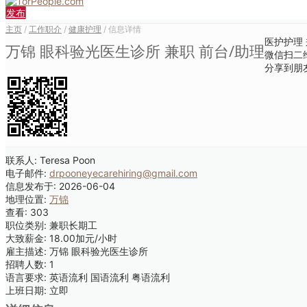
发布
主页
/
工作职介
/
健康护理
/ 信息详情
医护护理
万锦 眼科验光医生诊所 兼职 前台/助理
微信扫二
分享到朋
联系人:
Teresa Poon
电子邮件:
drpooneyecarehiring@gmail.com
信息发布于:
2026-06-04
地理位置:
万锦
查看:
303
职位类别:
兼职长期工
大致薪金:
18.00加元/小时
雇主描述:
万锦 眼科验光医生诊所
招聘人数:
1
语言要求:
英语流利 国语流利 粤语流利
上班日期:
立即