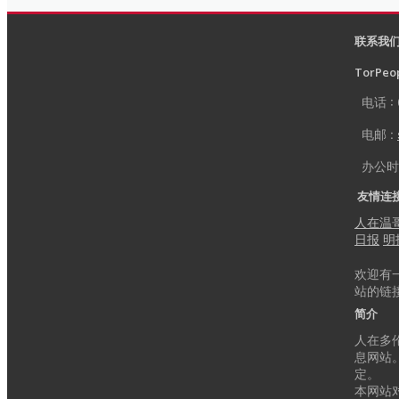
联系我
TorPeop
电话 : 
电邮 :
办公时间 
友情连
人在温
日报
明
欢迎有
站的链
简介
人在多伦
息网站
定。
本网站